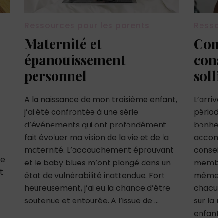
Ressources pour les parents
Resso
Maternité et
Com
épanouissement
con
personnel
soll
A la naissance de mon troisième enfant,
L’arri
j’ai été confrontée à une série
périod
d’événements qui ont profondément
bonheu
fait évoluer ma vision de la vie et de la
accom
maternité. L’accouchement éprouvant
consei
je
et le baby blues m’ont plongé dans un
membre
t
état de vulnérabilité inattendue. Fort
même d
heureusement, j’ai eu la chance d’être
chacu
soutenue et entourée. A l’issue de …
sur la
enfant