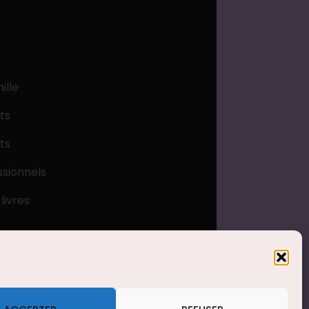
ille
ts
ts
ssionnels
livres