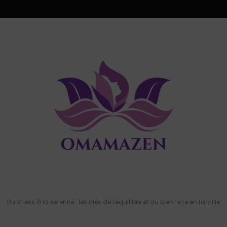
Du stress à la sérénité : les clés de l'équilibre et du bien-être en famille