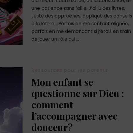
claires, un cadre solide, de la constance, et
une patience sans faille. J’ai lu des livres,
testé des approches, appliqué des conseils
à la lettre… Parfois en me sentant alignée,
parfois en me demandant si j’étais en train
de jouer un rôle qui …
Ressources pour les parents
Mon enfant se
questionne sur Dieu :
comment
l’accompagner avec
douceur?