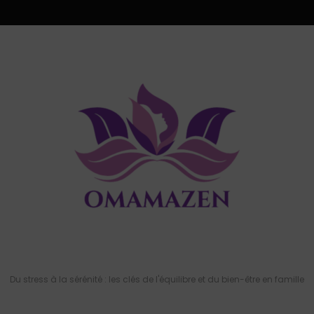
Du stress à la sérénité : les clés de l'équilibre et du bien-être en famille