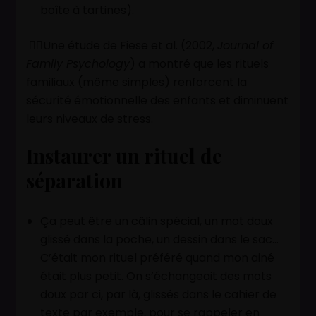
boîte à tartines).
👉🏽Une étude de Fiese et al. (2002,
Journal of
Family Psychology
) a montré que les rituels
familiaux (même simples) renforcent la
sécurité émotionnelle des enfants et diminuent
leurs niveaux de stress.
Instaurer un rituel de
séparation
Ça peut être un câlin spécial, un mot doux
glissé dans la poche, un dessin dans le sac…
C’était mon rituel préféré quand mon ainé
était plus petit. On s’échangeait des mots
doux par ci, par là, glissés dans le cahier de
texte par exemple, pour se rappeler en