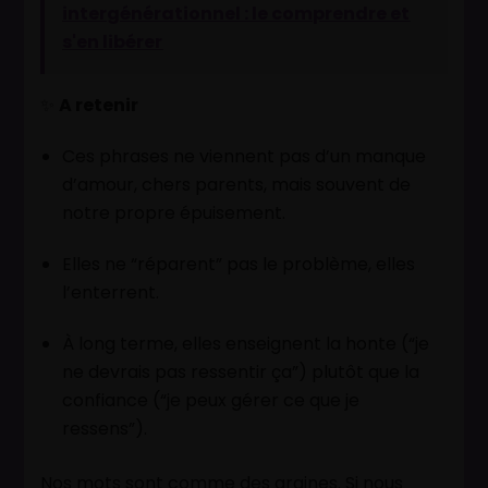
intergénérationnel : le comprendre et
s'en libérer
✨
A retenir
Ces phrases ne viennent pas d’un manque
d’amour, chers parents, mais souvent de
notre propre épuisement.
Elles ne “réparent” pas le problème, elles
l’enterrent.
À long terme, elles enseignent la honte (“je
ne devrais pas ressentir ça”) plutôt que la
confiance (“je peux gérer ce que je
ressens”).
Nos mots sont comme des graines. Si nous