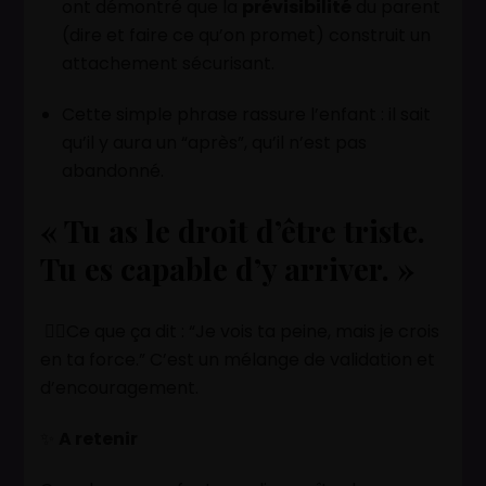
ont démontré que la
prévisibilité
du parent
(dire et faire ce qu’on promet) construit un
attachement sécurisant.
Cette simple phrase rassure l’enfant : il sait
qu’il y aura un “après”, qu’il n’est pas
abandonné.
« Tu as le droit d’être triste.
Tu es capable d’y arriver. »
👉🏽Ce que ça dit : “Je vois ta peine, mais je crois
en ta force.” C’est un mélange de validation et
d’encouragement.
✨
A retenir