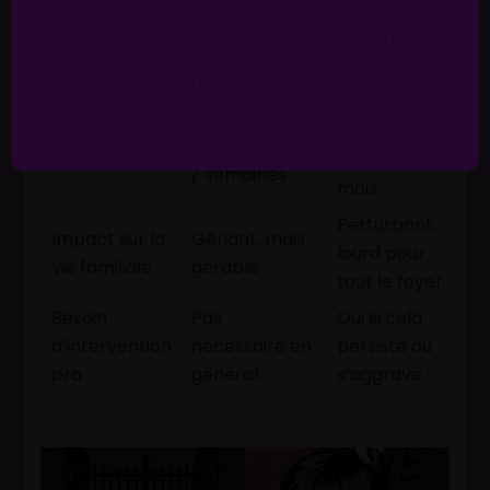
Crises,
Pleurs,
paniques,
Intensité
bouderie,
symptômes
négociation
physiques
Plusieurs
Quelques jours
Durée
semaines /
/ semaines
mois
Perturbant,
Impact sur la
Gênant, mais
lourd pour
vie familiale
gérable
tout le foyer
Besoin
Pas
Oui si cela
d’intervention
nécessaire en
persiste ou
pro
général
s’aggrave