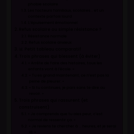
phobie scolaire
Les facteurs familiaux, scolaires… et un
contexte parfois lourd
L’épuisement émotionnel
Refus scolaire ou simple résistance ?
Résistance normale
Refus scolaire anxieux
📊 Petit tableau comparatif
Trois phrases qui blessent (à éviter)
« Arrête de faire des histoires, tous les
enfants vont à l’école. »
« Tu es grand maintenant, ce n’est pas la
peine de pleurer. »
« Si tu continues, je pars sans te dire au
revoir. »
Trois phrases qui rassurent (et
construisent)
« Je comprends que tu aies peur, c’est
normal de ressentir ça. »
« Je reviens te chercher à … heures, et je serai
là. »