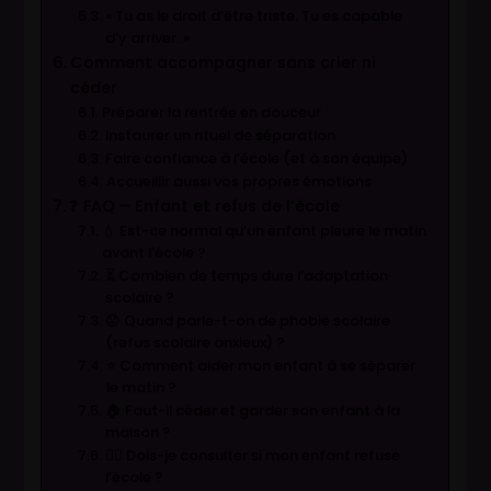
« Tu as le droit d’être triste. Tu es capable
d’y arriver. »
Comment accompagner sans crier ni
céder
Préparer la rentrée en douceur
Instaurer un rituel de séparation
Faire confiance à l’école (et à son équipe)
Accueillir aussi vos propres émotions
❓ FAQ – Enfant et refus de l’école
💧 Est-ce normal qu’un enfant pleure le matin
avant l’école ?
⏳ Combien de temps dure l’adaptation
scolaire ?
😟 Quand parle-t-on de phobie scolaire
(refus scolaire anxieux) ?
⭐ Comment aider mon enfant à se séparer
le matin ?
🏠 Faut-il céder et garder son enfant à la
maison ?
👩‍⚕️ Dois-je consulter si mon enfant refuse
l’école ?