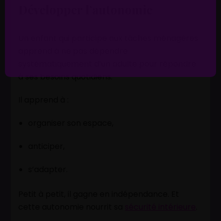
Développer l’autonomie
Un enfant qui participe aux tâches ménagères
apprend à ne pas dépendre
systématiquement d’un adulte pour répondre
à ses besoins quotidiens.
Il apprend à :
organiser son espace,
anticiper,
s’adapter.
Petit à petit, il gagne en indépendance. Et
cette autonomie nourrit sa
sécurité intérieure
.