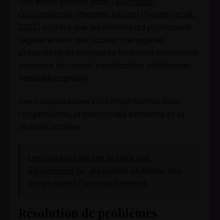
Une étude publiée dans l’
Australian
Occupational Therapy Journal
(Tepper et al.,
2022)
montre que les enfants qui participent
régulièrement aux tâches ménagères
présentent de meilleures fonctions exécutives :
mémoire de travail, planification, inhibition et
flexibilité cognitive.
Ces compétences sont importantes pour
l’organisation, la gestion des émotions et la
réussite scolaire.
Les lecteurs de cet article ont
également lu :
Accepter et aimer son
corps après l'accouchement
Résolution de problèmes