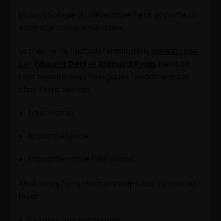
La psychologie du développement apporte un
éclairage complémentaire.
La théorie de l’autodétermination,
développée
par
Edward Deci
et
Richard Ryan
, identifie
trois besoins psychologiques fondamentaux
chez l’être humain :
l’autonomie
la compétence
l’appartenance (lien social)
Ainsi, lorsqu’un enfant participe aux tâches du
foyer :
il exerce son autonomie