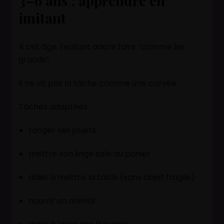
3–6 ans : apprendre en
imitant
À cet âge, l’enfant adore faire “comme les
grands”.
Il ne vit pas la tâche comme une corvée.
Tâches adaptées :
ranger ses jouets
mettre son linge sale au panier
aider à mettre la table (sans objet fragile)
nourrir un animal